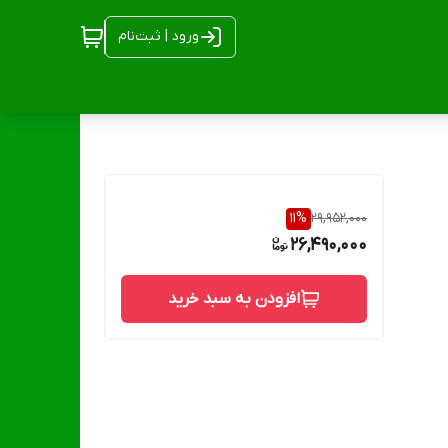
ورود | ثبت‌نام
11
%
29,952,000
26,490,000
افزودن به سبد خرید