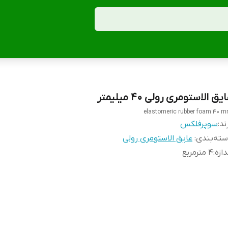
یق الاستومری رولی 40 میلیمتر
elastomeric rubber foam 40 
ند:
سوپرفلکس
ته‌بندی
:
عایق الاستومری رولی
دازه
:
4 مترمربع