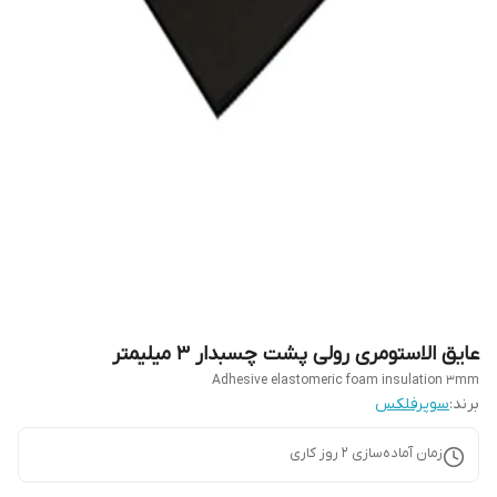
عایق الاستومری رولی پشت چسبدار 3 میلیمتر
Adhesive elastomeric foam insulation 3mm
برند:
سوپرفلکس
زمان آماده‌سازی
2
روز کاری