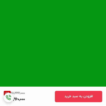
27,332,000
15
%
افزودن به سبد خرید
22,960,000