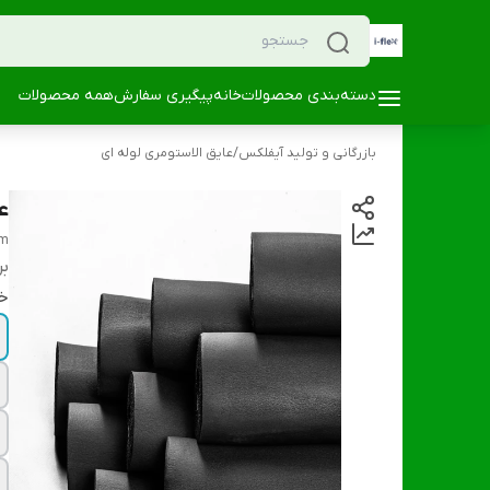
دسته‌بندی محصولات
خانه
پیگیری سفارش
همه محصولات
بازرگانی و تولید آیفلکس
/
عایق الاستومری لوله ای
عا
am
بر
خ