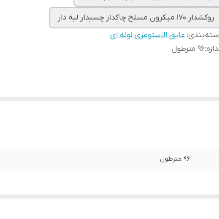
روکشدار 170 میکرون مسلح چاکدار چسبدار لبه دار
ته‌بندی
:
عایق الاستومری لوله ای
دازه
:
96 مترطول
96 مترطول