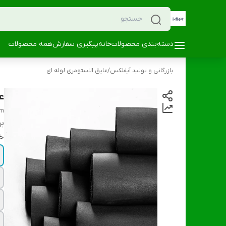
دسته‌بندی محصولات
خانه
پیگیری سفارش
همه محصولات
بازرگانی و تولید آیفلکس
/
عایق الاستومری لوله ای
عا
am
بر
خ