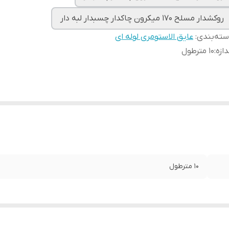
روکشدار مسلح 170 میکرون چاکدار چسبدار لبه دار
ته‌بندی
:
عایق الاستومری لوله ای
دازه
:
10 مترطول
10 مترطول